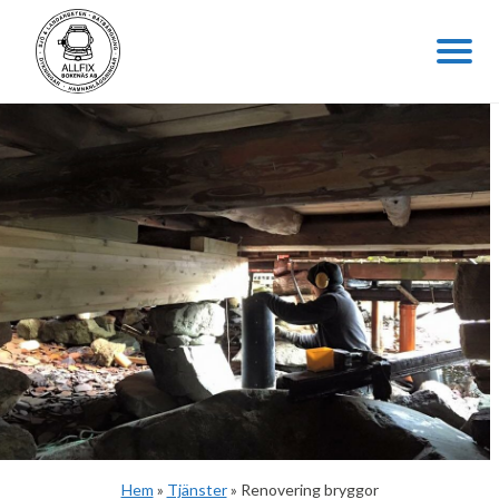
Hem
»
Tjänster
»
Renovering bryggor